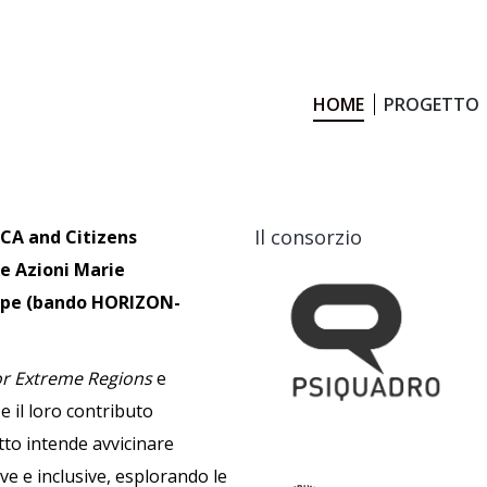
HOME
PROGETTO
HOME
PROGETTO
Il consorzio
SCA and Citizens
le Azioni Marie
ope (bando HORIZON-
or Extreme Regions
e
e il loro contributo
etto intende avvicinare
ive e inclusive, esplorando le