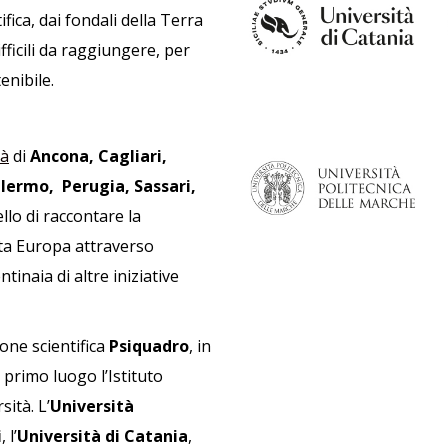
fica, dai fondali della Terra
fficili da raggiungere, per
enibile.
tà
di
Ancona, Cagliari,
lermo, Perugia, Sassari,
llo di raccontare la
utta Europa attraverso
tinaia di altre iniziative
one scientifica
Psiquadro
, in
primo luogo l’Istituto
sità. L’
Università
i
, l’
Università di Catania
,