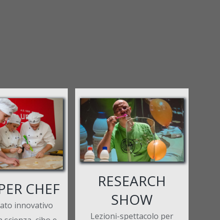
RESEARCH
PER CHEF
SHOW
ato innovativo
Lezioni-spettacolo per
a scienza, cibo e