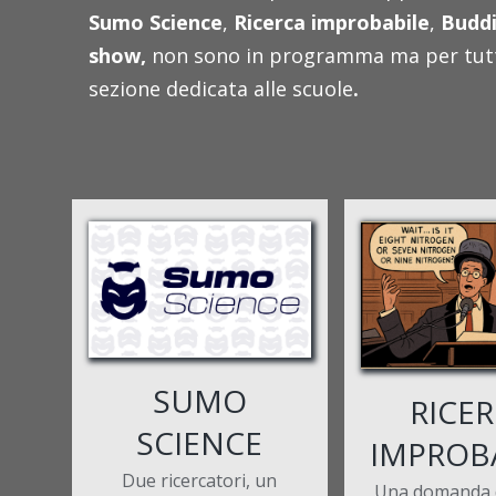
Sumo Science
,
Ricerca improbabile
,
Buddi
show,
non sono in programma ma per tutti
sezione dedicata alle scuole
.
SUMO
RICE
SCIENCE
IMPROB
Due ricercatori, un
Una domanda d