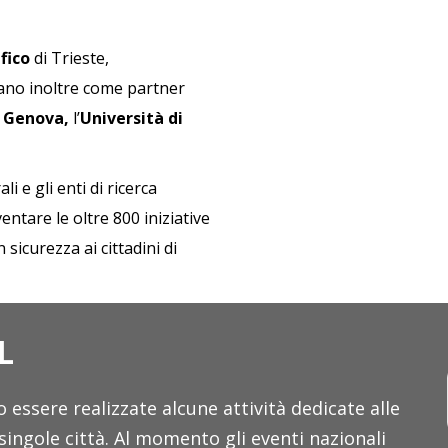
fico
di Trieste,
pano inoltre come partner
i Genova
,
l’
Università di
li e gli enti di ricerca
entare le oltre 800 iniziative
sicurezza ai cittadini di
L
essere realizzate alcune attività dedicate alle
 singole città. Al momento gli eventi nazionali