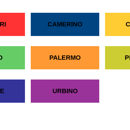
RI
CAMERINO
C
O
PALERMO
P
TE
URBINO