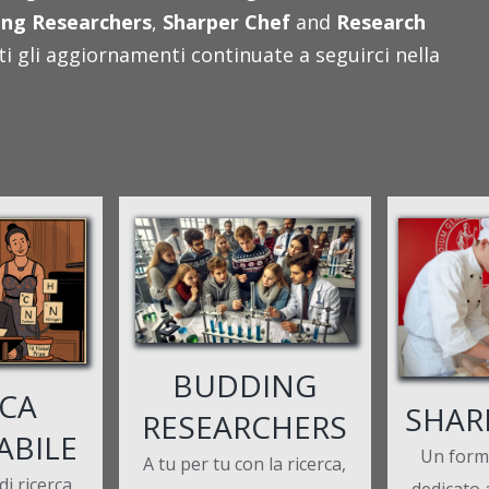
ng Researchers
,
Sharper Chef
and
Research
 gli aggiornamenti continuate a seguirci nella
BUDDING
RCA
SHAR
RESEARCHERS
ABILE
Un form
A tu per tu con la ricerca,
i ricerca
dedicato 